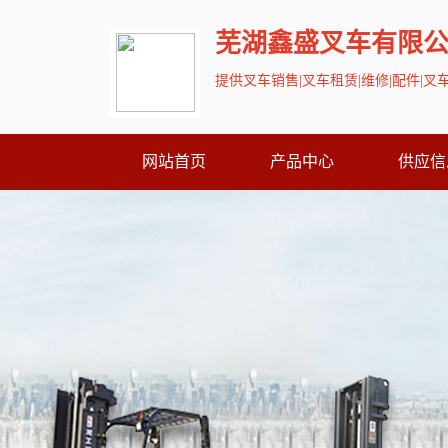
芜湖鑫盛叉车有限
提供叉车销售|叉车租赁|维修|配件|
网站首页
产品中心
供应信