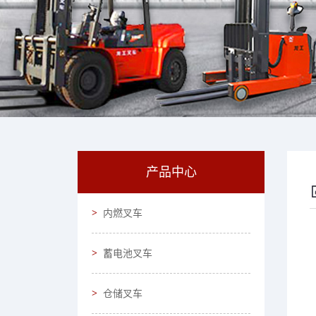
产品中心
内燃叉车
蓄电池叉车
仓储叉车