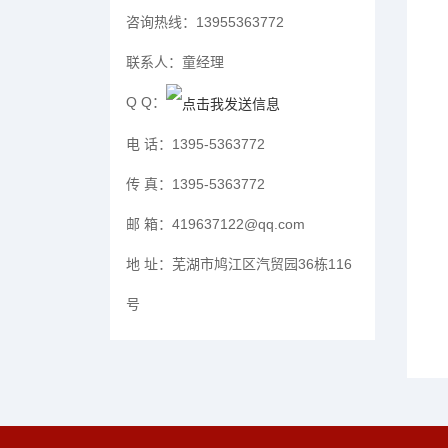
咨询热线：
13955363772
联系人：
童经理
Q Q：
电 话：
1395-5363772
传 真：
1395-5363772
邮 箱：
419637122@qq.com
地 址：
芜湖市鸠江区汽贸园36栋116
号