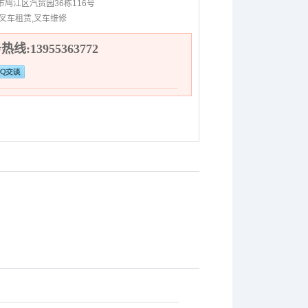
市鸠江区汽贸园36栋116号
,叉车租赁,叉车维修
线:13955363772