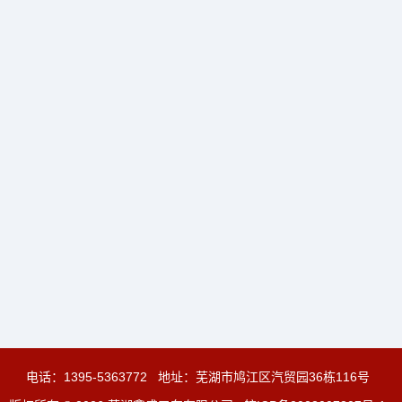
电话：
1395-5363772
地址：芜湖市鸠江区汽贸园36栋116号