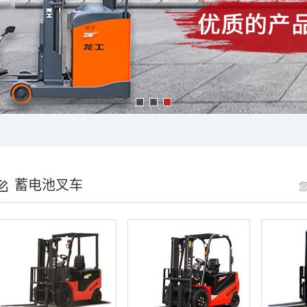
蓄电池叉车