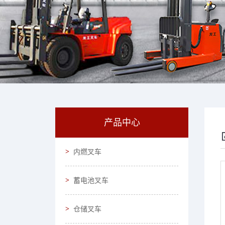
产品中心
内燃叉车
蓄电池叉车
仓储叉车