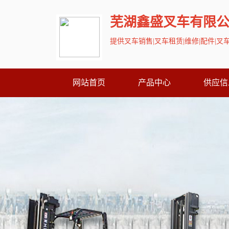
芜湖鑫盛叉车有限
提供叉车销售|叉车租赁|维修|配件|
网站首页
产品中心
供应信