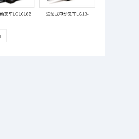
叉车LG1618B
驾驶式电动叉车LG13-
20BE（三支点）
页