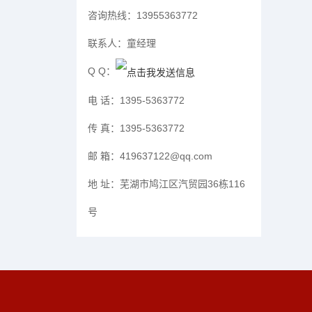
咨询热线：
13955363772
联系人：
童经理
Q Q：
电 话：
1395-5363772
传 真：
1395-5363772
邮 箱：
419637122@qq.com
地 址：
芜湖市鸠江区汽贸园36栋116
号