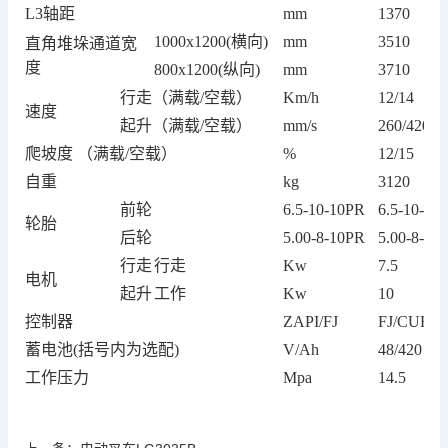
L3轴距
mm
1370
1000x1200(横向)
mm
3510
直角堆垛通道宽
度
800x1200(纵向)
mm
3710
行走（满载/空载）
Km/h
12/14
速度
起升（满载/空载）
mm/s
260/420
爬坡度 （满载/空载）
%
12/15
自重
kg
3120
前轮
6.5-10-10PR
6.5-10-10
轮胎
后轮
5.00-8-10PR
5.00-8-10
行走
行走
Kw
7.5
电机
起升
工作
Kw
10
控制器
ZAPI/FJ
FJ/CURTI
蓄电池(括号内为选配)
V/Ah
48/420
工作压力
Mpa
14.5