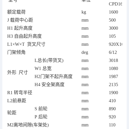
CPD16
额定载荷
kg
1600
J 载荷中心距
mm
500
H1 起升高度
mm
3000
H3 自由起升高度
mm
105
L1×W×T 货叉尺寸
mm
920X100
门架倾角
deg
6/12
L总长(带货叉)
mm
3018
W1 总宽
mm
1080
外形 尺寸
H2门架不起升高度
mm
1987
H4 安全架高度
mm
2135
R1 转弯半径
mm
1900
L2前悬距
mm
410
S 前轮
mm
890
轮距
P 后轮
mm
920
M2离地间隙(车架处)
mm
110