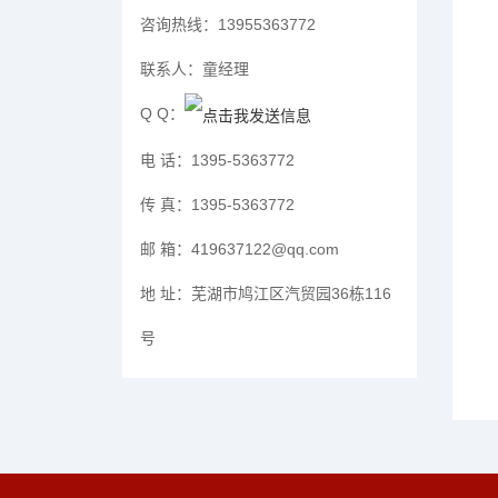
咨询热线：
13955363772
联系人：
童经理
Q Q：
电 话：
1395-5363772
传 真：
1395-5363772
邮 箱：
419637122@qq.com
地 址：
芜湖市鸠江区汽贸园36栋116
号