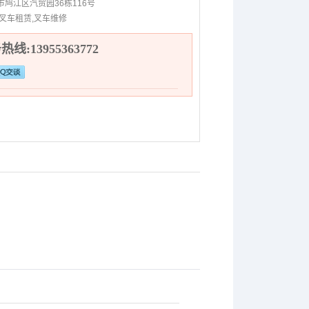
市鸠江区汽贸园36栋116号
,叉车租赁,叉车维修
线:13955363772