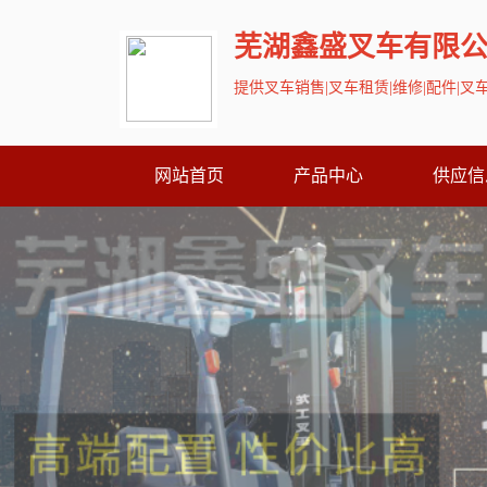
芜湖鑫盛叉车有限
提供叉车销售|叉车租赁|维修|配件|
网站首页
产品中心
供应信