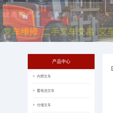
产品中心
内燃叉车
蓄电池叉车
仓储叉车