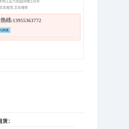
市鸠江区汽贸园36栋116号
,叉车租赁,叉车维修
线:13955363772
租赁：