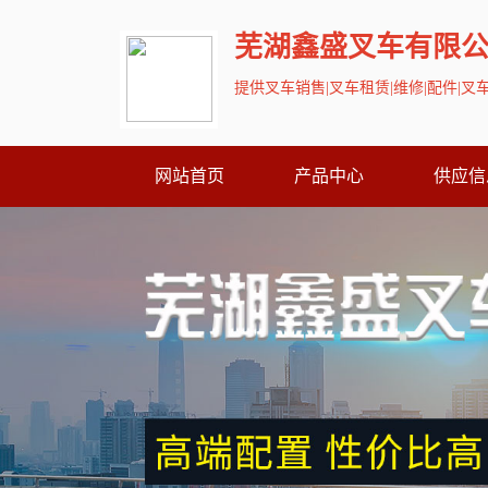
芜湖鑫盛叉车有限
提供叉车销售|叉车租赁|维修|配件|
网站首页
产品中心
供应信