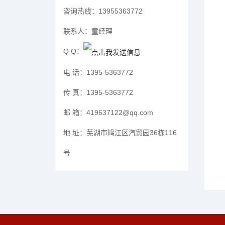
咨询热线：
13955363772
联系人：
童经理
Q Q：
电 话：
1395-5363772
传 真：
1395-5363772
邮 箱：
419637122@qq.com
地 址：
芜湖市鸠江区汽贸园36栋116
号