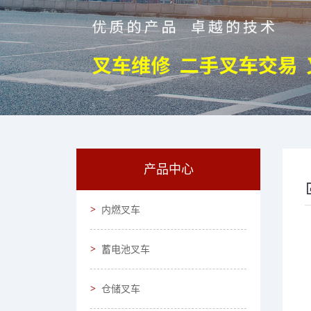
产品中心
内燃叉车
蓄电池叉车
仓储叉车