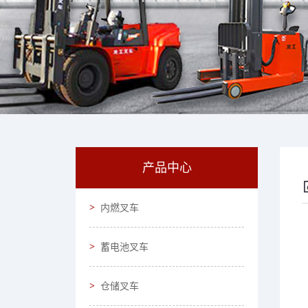
产品中心
内燃叉车
蓄电池叉车
仓储叉车