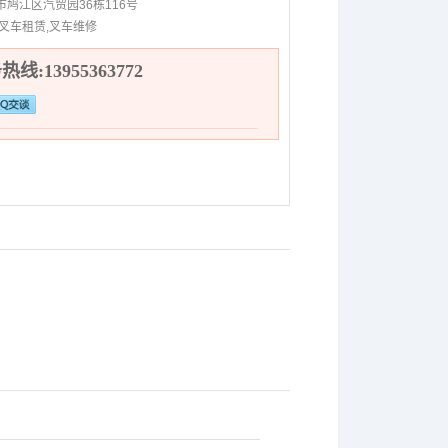
市鸠江区汽贸园36栋116号
,叉车租赁,叉车维修
线:13955363772