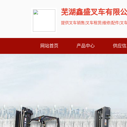
芜湖鑫盛叉车有限
提供叉车销售|叉车租赁|维修|配件|
网站首页
产品中心
供应信