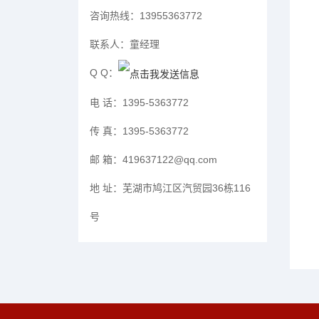
咨询热线：
13955363772
联系人：
童经理
Q Q：
电 话：
1395-5363772
传 真：
1395-5363772
邮 箱：
419637122@qq.com
地 址：
芜湖市鸠江区汽贸园36栋116
号